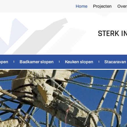
Home
Projecten
Over
STERK I
open
Badkamer slopen
Keuken slopen
Stacaravan