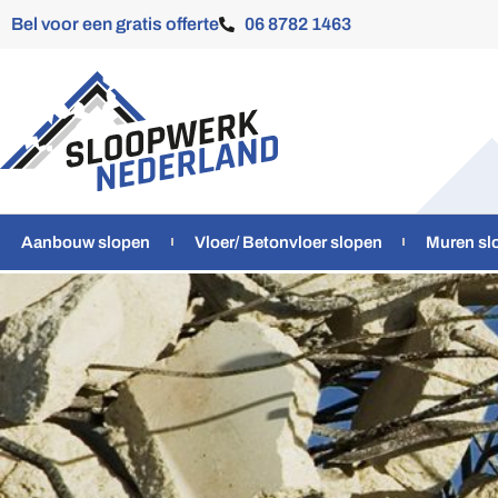
Bel voor een gratis offerte
06 8782 1463
Aanbouw slopen
Vloer/ Betonvloer slopen
Muren sl