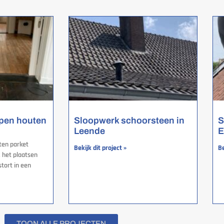
open houten
Sloopwerk schoorsteen in
S
Leende
E
ten parket
Bekijk dit project »
Be
. het plaatsen
tort in een
TOON ALLE PROJECTEN