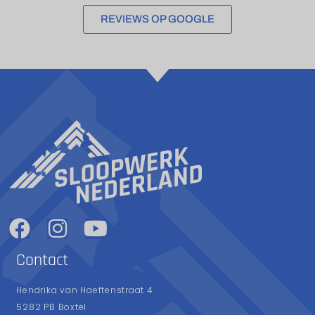
REVIEWS OP GOOGLE
Contact
Hendrika van Haeftenstraat 4
5282 PB Boxtel