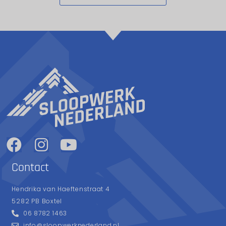
Contact
Hendrika van Haeftenstraat 4
5282 PB Boxtel
06 8782 1463
info@sloopwerknederland.nl