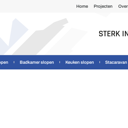
Home
Projecten
Over
STERK I
open
Badkamer slopen
Keuken slopen
Stacaravan