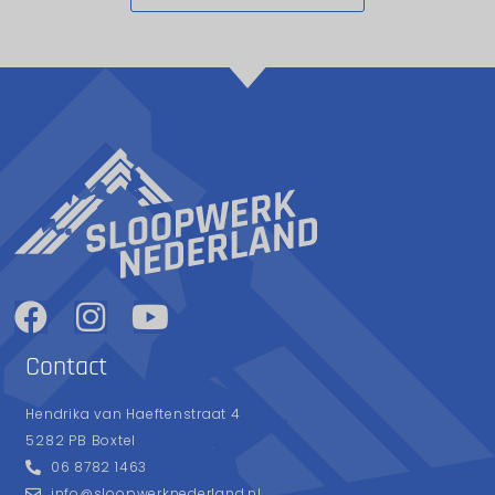
Contact
Hendrika van Haeftenstraat 4
5282 PB Boxtel
06 8782 1463
info@sloopwerknederland.nl