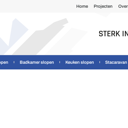
Home
Projecten
Over
STERK I
open
Badkamer slopen
Keuken slopen
Stacaravan