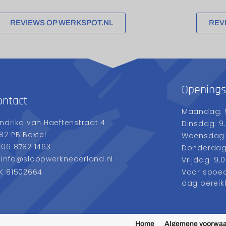
REVIEWS OP WERKSPOT.NL
REV
Openings
ontact
Maandag: 9
ndrika van Haeftenstraat 4
Dinsdag: 9.
82 PB Boxtel
Woensdag: 
06 8782 1463
Donderdag: 
info@sloopwerknederland.nl
Vrijdag: 9.0
K 81502664
Voor spoedg
dag bereik
Home
Algemene voorwa