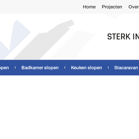
Home
Projecten
Over
STERK I
open
Badkamer slopen
Keuken slopen
Stacaravan