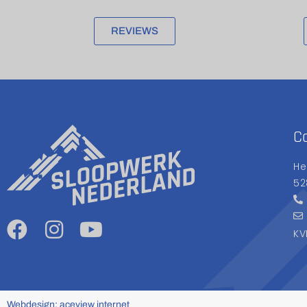
REVIEWS
C
He
52
KV
Webdesign: aceview internet