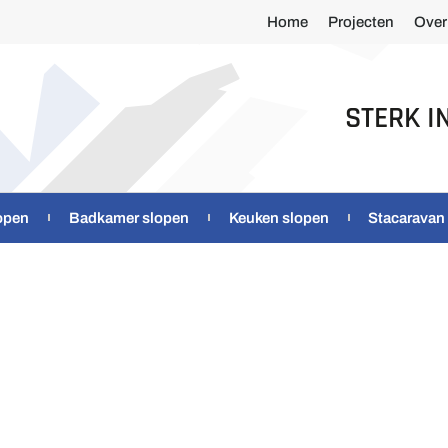
Home
Projecten
Over
STERK I
open
Badkamer slopen
Keuken slopen
Stacaravan