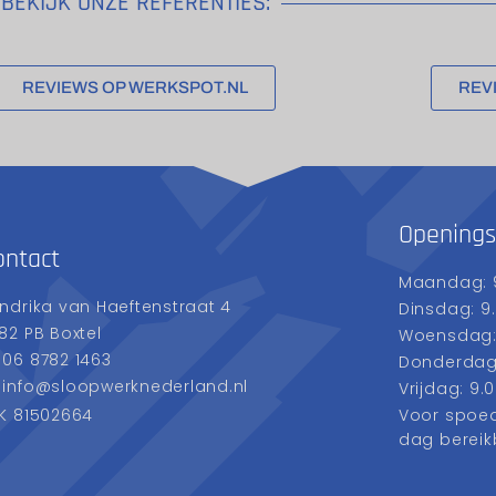
BEKIJK ONZE REFERENTIES:
REVIEWS OP WERKSPOT.NL
REV
Openings
ontact
Maandag: 9
ndrika van Haeftenstraat 4
Dinsdag: 9.
82 PB Boxtel
Woensdag: 
06 8782 1463
Donderdag: 
info@sloopwerknederland.nl
Vrijdag: 9.0
K 81502664
Voor spoedg
dag bereik