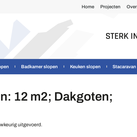
Home
Projecten
Over
STERK I
open
Badkamer slopen
Keuken slopen
Stacaravan
en: 12 m2; Dakgoten;
uwkeurig uitgevoerd.