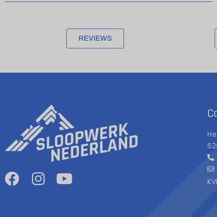
REVIEWS
C
He
52
KV