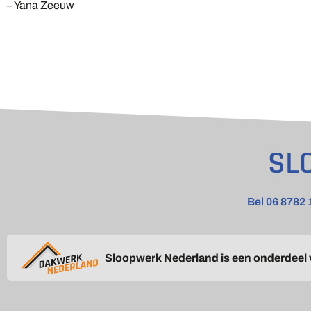
– Yana Zeeuw
SL
Bel 06 8782 
Sloopwerk Nederland is een onderdeel